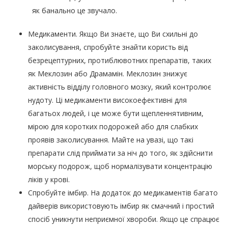
як банально це звучало.
Медикаменти. Якщо Ви знаєте, що Ви схильні до
заколисування, спробуйте знайти користь від
безрецептурних, протиблювотних препаратів, таких
як Меклозин або Драмамін. Меклозин знижує
активність відділу головного мозку, який контролює
нудоту. Ці медикаменти високоефективні для
багатьох людей, і це може бути щепленнятивним,
мірою для коротких подорожей або для слабких
проявів заколисування. Майте на увазі, що такі
препарати слід приймати за ніч до того, як здійснити
морську подорож, щоб нормалізувати концентрацію
ліків у крові.
Спробуйте імбир. На додаток до медикаментів багато
дайверів використовують імбир як смачний і простий
спосіб уникнути неприємної хвороби. Якщо це спрацює