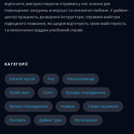
відпочити, використовуючи отримані у нас знання для
повноцінних занурень в морські та океанічні глибини. У дайвінг-
центрі працюють досвідчені інструктори, справжні майстри
підводного плавання, які щодня відточують свою майстерність
та нескінченно віддані улюбленій справі.
КАТЕГОРІЇ
каталог курсів
faq
наша команда
прайс-лист
статті
Продаж спорядження
Прокат спорядження
Новини
Сервіс та ремонт
Контакти
Дайвінг тури
Фотогалереї