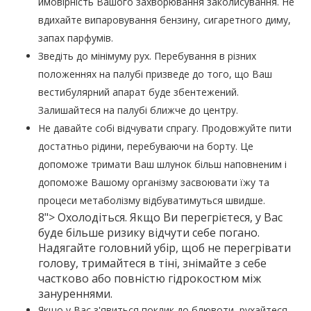
ймовірність Вашого захворювання заколисування. Не
вдихайте випаровування бензину, сигаретного диму,
запах парфумів.
Зведіть до мінімуму рух. Перебування в різних
положеннях на палубі призведе до того, що Ваш
вестибулярний апарат буде збентежений.
Залишайтеся на палубі ближче до центру.
Не давайте собі відчувати спрагу. Продовжуйте пити
достатньо рідини, перебуваючи на борту. Це
допоможе тримати Ваш шлунок більш наповненим і
допоможе Вашому організму засвоювати їжу та
процеси метаболізму відбуватимуться швидше.
8"> Охолодіться. Якщо Ви перегрієтеся, у Вас
буде більше ризику відчути себе погано.
Надягайте головний убір, щоб не перегрівати
голову, тримайтеся в тіні, знімайте з себе
частково або повністю гідрокостюм між
зануреннями.
Якщо у Вас з'явиться поклик до блювоти, рухайтеся