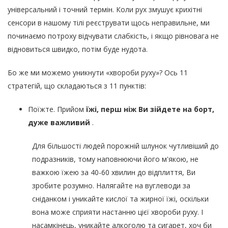
універсальний і точний термін. Коли рух змушує крихітні
сенсори в нашому тілі реєструвати щось неправильне, ми
починаємо потроху відчувати слабкість, і якщо рівновага не
відновиться швидко, потім буде нудота.
Бо же ми можемо уникнути «хвороби руху»? Ось 11
стратегій, що складаються з 11 пунктів:
Поїжте. Прийом
їжі, перш ніж Ви зійдете на борт,
дуже важливий
.
Для більшості людей порожній шлунок чутливіший до
подразників, тому наповнюючи його м'якою, не
важкою їжею за 40-60 хвилин до відплиття, Ви
зробите розумно. Налягайте на вуглеводи за
сніданком і уникайте кислої та жирної їжі, оскільки
вона може сприяти настанню цієї хвороби руху. І
насамкінець, уникайте алкоголю та сигарет, хоч би