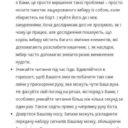
з Вами, це просте вирішення такої проблеми – просто
носите пакетик зацукрованого імбиру із собою, коли
збираєтесь на борт. І жуйте його до і між
зануреннями. Хоча дослідникам досі не зрозуміло, як і
чому це працює, але дослідження показують, що
корінь імбиру містить багато хімічних елементів, які
допомагають розслабити кишечник. І, як наслідок,
імбир часто допомагає знизити ризик виникнення
нудоти.
Уникайте читання під час їзди. Вдивляйтеся в
горизонт, щоб Вашіочі змогли побачити такі самі
зміни у прискоренні руху, яке можуть чути Ваші вуха.
Не фіксуйте свій погляд на речах, які поряд з Вами, і
особливо уникайте читання більш ніж кілька секунд за
один раз. Також сидіть прямо у напрямку руху бота.
Довіртеся Вашому носу. Запахи можуть ускладнити
передачу набору сигналів Вашому мозку, збільшуючи