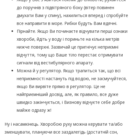
до поручнів з підвітряного боку (вітер повинен
дмухати Вам у спину), нахилиться вперед і спробуйте
все направити в море. Рибки будуть Вам вдячні.
Пірнайте. Якщо Ви починаєте відчувати перші ознаки
хвороби, йдіть у воду і пориньте на кілька метрів
нижче поверхні. Зазвичай це пригнічує неприємні
відчуття, тому що Ваше тіло перестає отримувати
сигнали від вестибулярного апарату.
Можна й у регулятор. Якщо трапиться так, що всі
неприємності настануть під водою, не засмучуйтеся,
якщо Ви вирвіте прямо в регулятор. Це не
найприємніший досвід, але, як правило, все дуже
швидко закінчується, і Визнову відчуєте себе добре
майже одразу ж!
Ну і насамкінець. Хворобою руху можна керувати та/або
зменшувати, плануючи все заздалегідь (достатній сон,