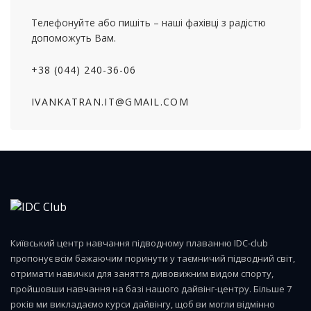
Телефонуйте або пишіть – наші фахівці з радістю
допоможуть Вам.
+38 (044) 240-36-06
IVANKATRAN.IT@GMAIL.COM
Київський центр навчання підводному плаванню IDC-club
пропонує всім бажаючим поринути у таємничий підводний світ,
отримати навички для заняття дивовижним видом спорту,
пройшовши навчання на базі нашого дайвінг-центру. Більше 7
років ми викладаємо курси дайвінгу, щоб ви могли відмінно