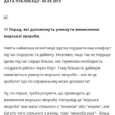
ДАТА ПУБЛИКАЦІЇ: 06.09.2013
11 Порад, які допоможуть уникнути виникнення
морської хвороби.
Навіть найменша нісенітниця здатна порушити наш комфорт
під час подорожі та дайвінгу. Можливо, ніщо так не порушує
ідилію під час сафарі більше, ніж термінова необхідність
«годувати рибок» через борт. Тому більшість дайверів
намагаються уникнути морської хвороби – але як це
зробити? Що по-справжньому може допомогти?
Ну, по-перше, треба розуміти, що призводить до
виникнення морської хвороби. Насправді ця "морська
хвороба" має мало спільного з "океаном" або "морем", але
багато чого спільного з рухом, тому "хвороба руху" - більш