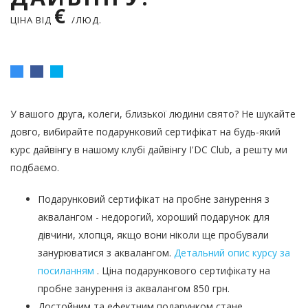
€
ЦІНА ВІД
/ЛЮД.
У вашого друга, колеги, близької людини свято? Не шукайте
довго, вибирайте подарунковий сертифікат на будь-який
курс дайвінгу в нашому клубі дайвінгу I'DC Club, а решту ми
подбаємо.
Подарунковий сертифікат на пробне занурення з
аквалангом - недорогий, хороший подарунок для
дівчини, хлопця, якщо вони ніколи ще пробували
занурюватися з аквалангом.
Детальний опис курсу за
посиланням
. Ціна подарункового сертифікату на
пробне занурення із аквалангом 850 грн.
Достойним та ефектним подарунком стане