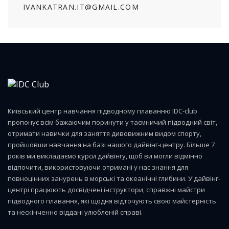
IVANKATRAN.IT@GMAIL.COM
Київський центр навчання підводному плаванню IDC-club
пропонує всім бажаючим поринути у таємничий підводний світ,
отримати навички для заняття дивовижним видом спорту,
пройшовши навчання на базі нашого дайвінг-центру. Більше 7
років ми викладаємо курси дайвінгу, щоб ви могли відмінно
відпочити, використовуючи отримані у нас знання для
повноцінних занурень в морські та океанічні глибини. У дайвінг-
центрі працюють досвідчені інструктори, справжні майстри
підводного плавання, які щодня відточують свою майстерність
та нескінченно віддані улюбленій справі.