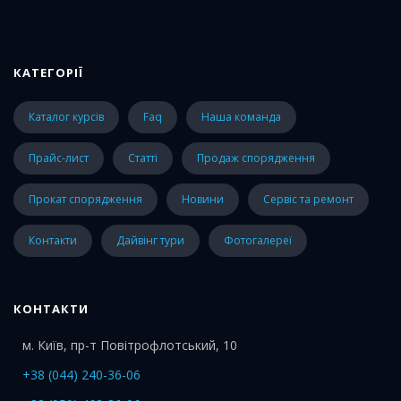
КАТЕГОРІЇ
каталог курсів
faq
наша команда
прайс-лист
статті
Продаж спорядження
Прокат спорядження
Новини
Сервіс та ремонт
Контакти
Дайвінг тури
Фотогалереї
КОНТАКТИ
м. Київ, пр-т Повітрофлотський, 10
+38 (044) 240-36-06