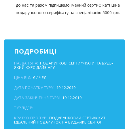
до нас та разом підпишемо іменний сертифікат! Ціна
подарункового серифікату на спеціалізацію 5000 грн.
ПОДРОБИЦІ
НАЗВА ТУРА:
ПОДАРУНКОВІ СЕРТИФІКАТИ НА БУДЬ-
ЯКИЙ КУРС ДАЙВІНГУ!
ЦІНА ВІД:
€ / ЧЕЛ.
ДАТА ПОЧАТКУ ТУРУ:
19.12.2019
ДАТА ЗАКІНЧЕННЯ ТУРУ:
19.12.2019
ТУРЛІДЕР:
КРАТКО ПРО ТУР:
ПОДАРУНКОВИЙ СЕРТИФІКАТ –
ІДЕАЛЬНИЙ ПОДАРУНОК НА БУДЬ-ЯКЕ СВЯТО!