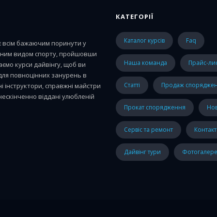
КАТЕГОРІЇ
каталог курсів
faq
є всім бажаючим поринути у
ижним видом спорту, пройшовши
наша команда
прайс-ли
аємо курси дайвінгу, щоб ви
 для повноцінних занурень в
статті
Продаж спорядже
ні інструктори, справжні майстри
нескінченно віддані улюбленій
Прокат спорядження
Н
Сервіс та ремонт
Контак
Дайвінг тури
Фотогалере