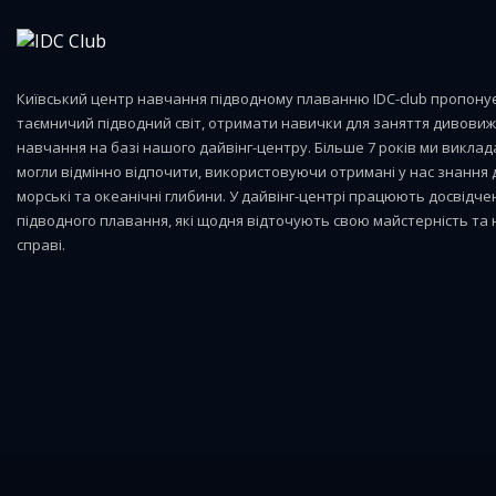
Київський центр навчання підводному плаванню IDC-club пропону
таємничий підводний світ, отримати навички для заняття дивов
навчання на базі нашого дайвінг-центру. Більше 7 років ми виклад
могли відмінно відпочити, використовуючи отримані у нас знання
морські та океанічні глибини. У дайвінг-центрі працюють досвідче
підводного плавання, які щодня відточують свою майстерність та 
справі.