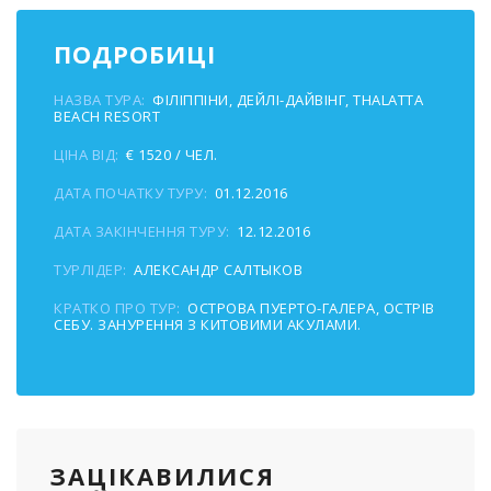
ПОДРОБИЦІ
НАЗВА ТУРА:
ФІЛІППІНИ, ДЕЙЛІ-ДАЙВІНГ, THALATTA
BEACH RESORT
ЦІНА ВІД:
€ 1520 / ЧЕЛ.
ДАТА ПОЧАТКУ ТУРУ:
01.12.2016
ДАТА ЗАКІНЧЕННЯ ТУРУ:
12.12.2016
ТУРЛІДЕР:
АЛЕКСАНДР САЛТЫКОВ
КРАТКО ПРО ТУР:
ОСТРОВА ПУЕРТО-ГАЛЕРА, ОСТРІВ
СЕБУ. ЗАНУРЕННЯ З КИТОВИМИ АКУЛАМИ.
ЗАЦІКАВИЛИСЯ