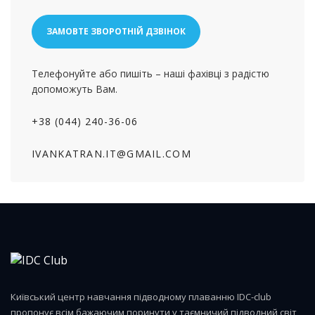
ЗАМОВТЕ ЗВОРОТНІЙ ДЗВІНОК
Телефонуйте або пишіть – наші фахівці з радістю
допоможуть Вам.
+38 (044) 240-36-06
IVANKATRAN.IT@GMAIL.COM
Київський центр навчання підводному плаванню IDC-club
пропонує всім бажаючим поринути у таємничий підводний світ,