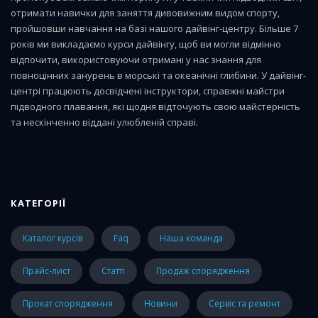
отримати навички для заняття дивовижним видом спорту,
пройшовши навчання на базі нашого дайвінг-центру. Більше 7
років ми викладаємо курси дайвінгу, щоб ви могли відмінно
відпочити, використовуючи отримані у нас знання для
повноцінних занурень в морські та океанічні глибини. У дайвінг-
центрі працюють досвідчені інструктори, справжні майстри
підводного плавання, які щодня відточують свою майстерність
та нескінченно віддані улюбленій справі.
КАТЕГОРІЇ
каталог курсів
faq
наша команда
прайс-лист
статті
Продаж спорядження
Прокат спорядження
Новини
Сервіс та ремонт