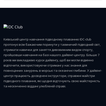
Київський центр навчання підводному плаванню IDC-club
пропонує всім бажаючим поринути у таємничий підводний світ,
отримати навички для заняття дивовижним видом спорту,
пройшовши навчання на базі нашого дайвінг-центру. Більше 7
років ми викладаємо курси дайвінгу, щоб ви могли відмінно
відпочити, використовуючи отримані у нас знання для
повноцінних занурень в морські та океанічні глибини. У дайвінг-
центрі працюють досвідчені інструктори, справжні майстри
підводного плавання, які щодня відточують свою майстерність
та нескінченно віддані улюбленій справі.