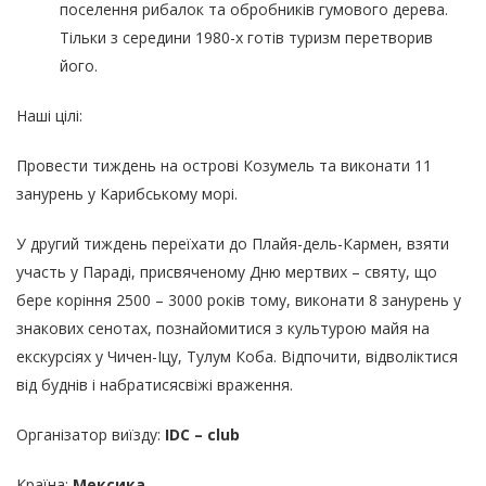
поселення рибалок та обробників гумового дерева.
Тільки з середини 1980-х готів туризм перетворив
його.
Наші цілі:
Провести тиждень на острові Козумель та виконати 11
занурень у Карибському морі.
У другий тиждень переїхати до Плайя-дель-Кармен, взяти
участь у Параді, присвяченому Дню мертвих – святу, що
бере коріння 2500 – 3000 років тому, виконати 8 занурень у
знакових сенотах, познайомитися з культурою майя на
екскурсіях у Чичен-Іцу, Тулум Коба. Відпочити, відволіктися
від буднів і набратисясвіжі враження.
Організатор виїзду:
IDC – club
Країна:
Мексика