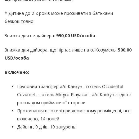
*
Дитина до 2-х років може проживати з батьками
безкоштовно
Знижка для не-дайвера:
990,00 USD/особа
Знижка для дайвера, що пірнає лише на о. Козумель:
500,00
USD/особа
Включено:
Груповий трансфер а/п Канкун - готель Occidental
Cozumel – готель Allegro Playacar - а/п Канкун згідно з
розкладом приймаючої сторони
Проживання в готелі при двомісному розміщенні, все
включено, 14 ночей
Дайвінг, 9 днів, 19 занурень: