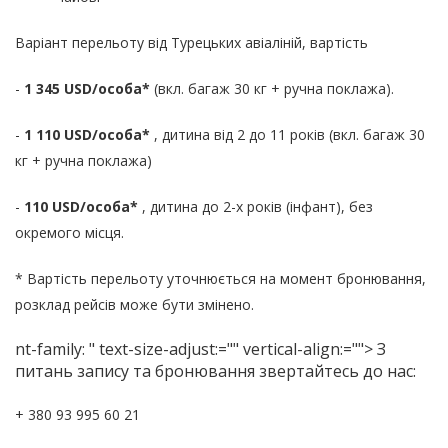
Варіант перельоту від Турецьких авіаліній, вартість
-
1 345 USD/особа*
(вкл. багаж 30 кг + ручна поклажа).
-
1 110 USD/особа*
, дитина від 2 до 11 років (вкл. багаж 30
кг + ручна поклажа)
-
110 USD/особа*
, дитина до 2-х років (інфант), без
окремого місця.
* Вартість перельоту уточнюється на момент бронювання,
розклад рейсів може бути змінено.
nt-family: " text-size-adjust:="" vertical-align:=""> З
питань запису та бронювання звертайтесь до нас:
+ 380 93 995 60 21