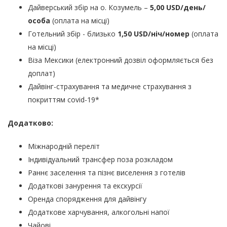
Дайверський збір на о. Козумель –
5,00 USD/день/
особа
(оплата на місці)
Готельний збір - близько
1,50 USD/ніч/номер
(оплата
на місці)
Віза Мексики (електронний дозвіл оформляється без
доплат)
Дайвінг-страхування та медичне страхування з
покриттям covid-19*
Додатково:
Міжнародній переліт
Індивідуальний трансфер поза розкладом
Раннє заселення та пізнє виселення з готелів
Додаткові занурення та екскурсії
Оренда спорядження для дайвінгу
Додаткове харчування, алкогольні напої
Чайові