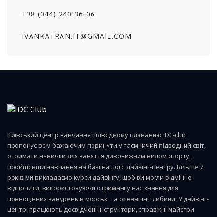
+38 (044) 240-36-06
IVANKATRAN.IT@GMAIL.COM
Київський центр навчання підводному плаванню IDC-club
пропонує всім бажаючим поринути у таємничий підводний світ,
отримати навички для заняття дивовижним видом спорту,
пройшовши навчання на базі нашого дайвінг-центру. Більше 7
років ми викладаємо курси дайвінгу, щоб ви могли відмінно
відпочити, використовуючи отримані у нас знання для
повноцінних занурень в морські та океанічні глибини. У дайвінг-
центрі працюють досвідчені інструктори, справжні майстри