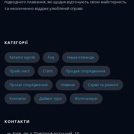
підводного плавання, які щодня відточують свою майстерність
та нескінченно віддані улюбленій справі.
КАТЕГОРІЇ
каталог курсів
faq
наша команда
прайс-лист
статті
Продаж спорядження
Прокат спорядження
Новини
Сервіс та ремонт
Контакти
Дайвінг тури
Фотогалереї
КОНТАКТИ
м. Київ, пр-т Повітрофлотський, 10