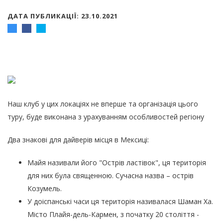
ДАТА ПУБЛИКАЦІЇ: 23.10.2021
Наш клуб у цих локаціях не вперше та організація цього
туру, буде виконана з урахуванням особливостей регіону
Два знакові для дайверів місця в Мексиці:
Майя називали його "Острів ластівок", ця територія
для них була священною. Сучасна назва – острів
Козумель.
У доіспанські часи ця територія називалася Шаман Ха.
Місто Плайя-дель-Кармен, з початку 20 століття -