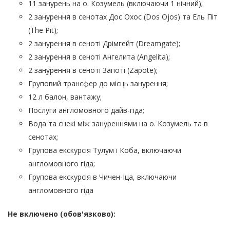
11 занурень на о. Козумель (включаючи 1 нічний);
2 занурення в сенотах Дос Охос (Dos Ojos) та Ель Піт
(The Pit);
2 занурення в сеноті Дрімгейт (Dreamgate);
2 занурення в сеноті Ангелита (Angelita);
2 занурення в сеноті Запоті (Zapote);
Груповий трансфер до місць занурення;
12 л балон, вантажу;
Послуги англомовного дайв-гіда;
Вода та снекі між зануреннями на о. Козумель та в
сенотах;
Групова екскурсія Тулум і Коба, включаючи
англомовного гіда;
Групова екскурсія в Чичен-Іца, включаючи
англомовного гіда
Не включено (обов'язково):