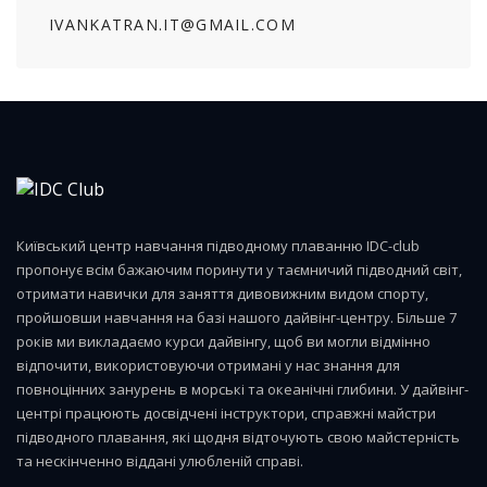
IVANKATRAN.IT@GMAIL.COM
Київський центр навчання підводному плаванню IDC-club
пропонує всім бажаючим поринути у таємничий підводний світ,
отримати навички для заняття дивовижним видом спорту,
пройшовши навчання на базі нашого дайвінг-центру. Більше 7
років ми викладаємо курси дайвінгу, щоб ви могли відмінно
відпочити, використовуючи отримані у нас знання для
повноцінних занурень в морські та океанічні глибини. У дайвінг-
центрі працюють досвідчені інструктори, справжні майстри
підводного плавання, які щодня відточують свою майстерність
та нескінченно віддані улюбленій справі.