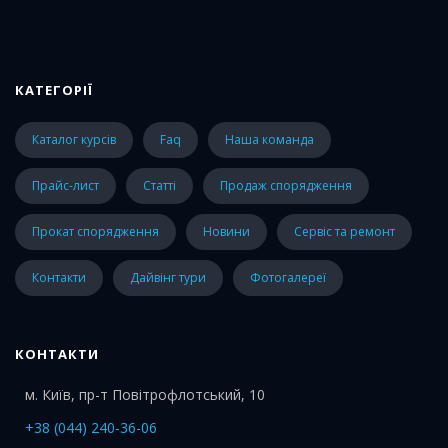
КАТЕГОРІЇ
каталог курсів
faq
наша команда
прайс-лист
статті
Продаж спорядження
Прокат спорядження
Новини
Сервіс та ремонт
Контакти
Дайвінг тури
Фотогалереї
КОНТАКТИ
м. Київ, пр-т Повітрофлотський, 10
+38 (044) 240-36-06