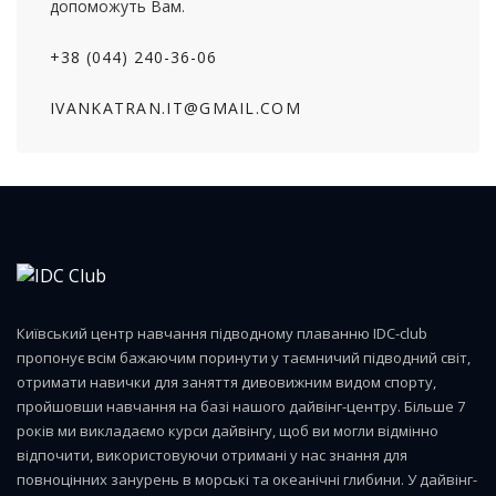
допоможуть Вам.
+38 (044) 240-36-06
IVANKATRAN.IT@GMAIL.COM
Київський центр навчання підводному плаванню IDC-club
пропонує всім бажаючим поринути у таємничий підводний світ,
отримати навички для заняття дивовижним видом спорту,
пройшовши навчання на базі нашого дайвінг-центру. Більше 7
років ми викладаємо курси дайвінгу, щоб ви могли відмінно
відпочити, використовуючи отримані у нас знання для
повноцінних занурень в морські та океанічні глибини. У дайвінг-