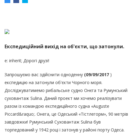
Експедиційний вихід на об'єкти, що затонули.
e: inherit; Дорогі друзі!
Запрошуємо вас здійснити одноденну
(09/09/2017
)
експедицію на затонули об'єкти Чорного моря.
Досліджуватимемо рибальське судно Онєга та Румунський
суховантаж Sulina.
Даний проект ми хочемо реалізувати
разом із командою експедиційного судна «Auguste
Piccard&raqu
o;. Онега, це Одеський «Тістлегорм», 90 метрів
завдовжки! Румунський Суховантаж Sulina був
торпедований у 1942 році і затонув у районі порту Одеса.