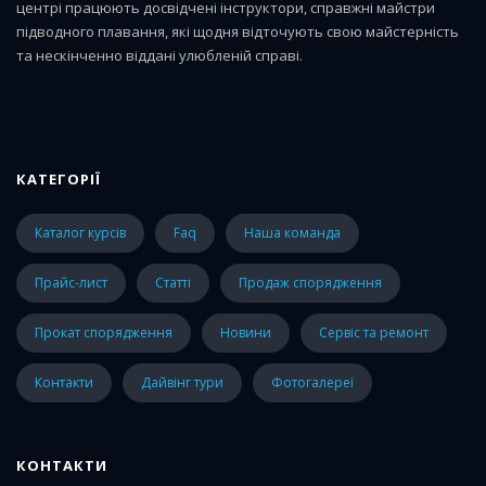
центрі працюють досвідчені інструктори, справжні майстри
підводного плавання, які щодня відточують свою майстерність
та нескінченно віддані улюбленій справі.
КАТЕГОРІЇ
каталог курсів
faq
наша команда
прайс-лист
статті
Продаж спорядження
Прокат спорядження
Новини
Сервіс та ремонт
Контакти
Дайвінг тури
Фотогалереї
КОНТАКТИ