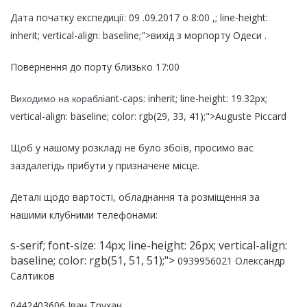
Дата початку експедиції:
09
.09.2017 о 8:00
,; line-height:
inherit; vertical-align: baseline;">вихід з морпорту Одеси .
Повернення до порту близько 17:00
ant-caps: inherit; line-height: 19.32px;
Виходимо на кораблі
vertical-align: baseline; color: rgb(29, 33, 41);">Auguste Piccard
Щоб у нашому розкладі не було збоїв, просимо вас
заздалегідь прибути у призначене місце.
Деталі щодо вартості, обладнання та розміщення за
нашими клубними телефонами:
s-serif; font-size: 14px; line-height: 26px; vertical-align:
baseline; color: rgb(51, 51, 51);">
0939956021 Олександр
Салтиков
0442403606 Іван Трухан