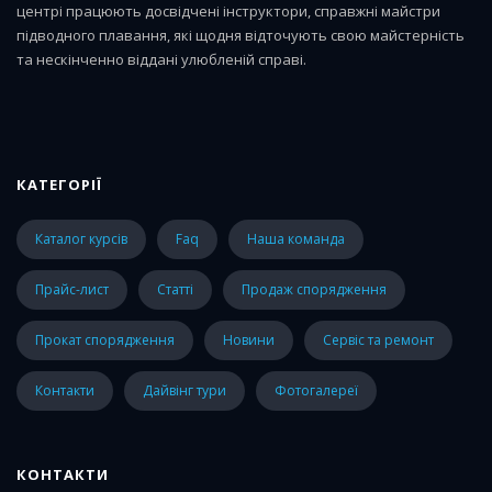
центрі працюють досвідчені інструктори, справжні майстри
підводного плавання, які щодня відточують свою майстерність
та нескінченно віддані улюбленій справі.
КАТЕГОРІЇ
каталог курсів
faq
наша команда
прайс-лист
статті
Продаж спорядження
Прокат спорядження
Новини
Сервіс та ремонт
Контакти
Дайвінг тури
Фотогалереї
КОНТАКТИ