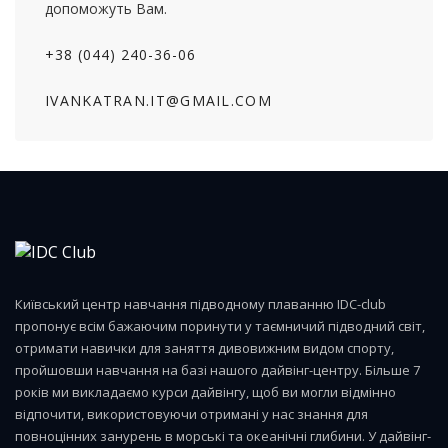
допоможуть Вам.
+38 (044) 240-36-06
IVANKATRAN.IT@GMAIL.COM
Київський центр навчання підводному плаванню IDC-club
пропонує всім бажаючим поринути у таємничий підводний світ,
отримати навички для заняття дивовижним видом спорту,
пройшовши навчання на базі нашого дайвінг-центру. Більше 7
років ми викладаємо курси дайвінгу, щоб ви могли відмінно
відпочити, використовуючи отримані у нас знання для
повноцінних занурень в морські та океанічні глибини. У дайвінг-