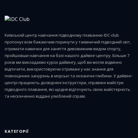
Київський центр навчання підводному плаванню IDC-club
пропонує всім бажаючим поринути у таємничий підводний світ,
отримати навички для заняття дивовижним видом спорту,
пройшовши навчання на базі нашого дайвінг-центру. Більше 7
років ми викладаємо курси дайвінгу, щоб ви могли відмінно
відпочити, використовуючи отримані у нас знання для
повноцінних занурень в морські та океанічні глибини. У дайвінг-
центрі працюють досвідчені інструктори, справжні майстри
підводного плавання, які щодня відточують свою майстерність
та нескінченно віддані улюбленій справі.
КАТЕГОРІЇ