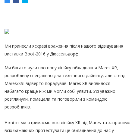
Ми принесли яскраві враження після нашого відвідування
виставки Boot-2016 у Дюссельдорфі.
Ми багато чули про нову лінійку обладнання Mares XR,
розроблену спеціально для технічного дайвінгу, але стенд
Mares/SSI відверто порадував. Mares XR виявилося
набагато краще ніж ми могли собі уявити. Усі уважно
розглянули, помацали та поговорили з командою
розробників.
У квітні ми отримаємо всю лінійку XR від Mares та запросимо
всіх бажаючих протестувати це обладнання до нас у