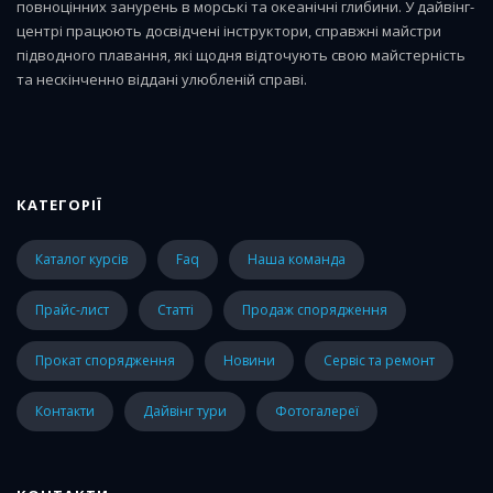
повноцінних занурень в морські та океанічні глибини. У дайвінг-
центрі працюють досвідчені інструктори, справжні майстри
підводного плавання, які щодня відточують свою майстерність
та нескінченно віддані улюбленій справі.
КАТЕГОРІЇ
каталог курсів
faq
наша команда
прайс-лист
статті
Продаж спорядження
Прокат спорядження
Новини
Сервіс та ремонт
Контакти
Дайвінг тури
Фотогалереї