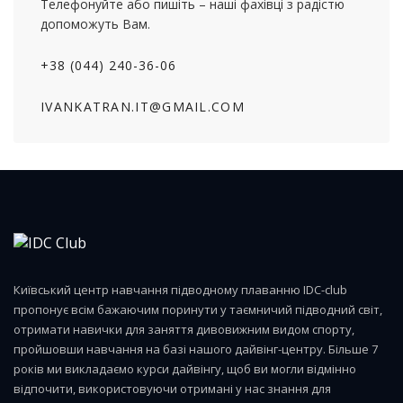
Телефонуйте або пишіть – наші фахівці з радістю
допоможуть Вам.
+38 (044) 240-36-06
IVANKATRAN.IT@GMAIL.COM
Київський центр навчання підводному плаванню IDC-club
пропонує всім бажаючим поринути у таємничий підводний світ,
отримати навички для заняття дивовижним видом спорту,
пройшовши навчання на базі нашого дайвінг-центру. Більше 7
років ми викладаємо курси дайвінгу, щоб ви могли відмінно
відпочити, використовуючи отримані у нас знання для