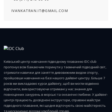
IVANKATRAN.IT@GMAIL.COM
Київський центр навчання підводному плаванню IDC-club
пропонує всім бажаючим поринути у таємничий підводний світ,
отримати навички для заняття дивовижним видом спорту,
пройшовши навчання на базі нашого дайвінг-центру. Більше 7
років ми викладаємо курси дайвінгу, щоб ви могли відмінно
відпочити, використовуючи отримані у нас знання для
повноцінних занурень в морські та океанічні глибини. У дайвінг-
центрі працюють досвідчені інструктори, справжні майстри
підводного плавання, які щодня відточують свою майстерність
та нескінченно віддані улюбленій справі.