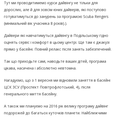
Тут ми проводитимемо курси дайвінгу не тільки для
дорослих, але й для зовсім юних дайверів, які поступово
готуватимуться до занурень за програмою Scuba Rengers
(мінімальний вік учасника 8 років).).
Дайвери які навчатимуться дайвінгу в Подільському гідно
оцінять сервіс і комфорт в цьому центрі. Ще там є джакузі
прямо у басейні. Повний релакс після занять забезпечений.
Так що приходьте самі, наводьте ваших дітей, програма
цікава, насичена і абсолютно невтомна.
Нагадуємо, що з 1 вересня ми відновили заняття в басейні
ЦСК ЗСУ (Проспект Повітрофлотський, 4), після
генерального миття басейну.
А також ми плануємо на 2016 рік велику програму дайвінг
подорожей до багатьох куточків планети. Найближчими