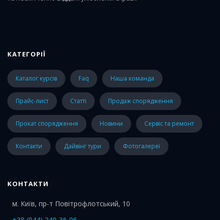
КАТЕГОРІЇ
каталог курсів
faq
наша команда
прайс-лист
статті
Продаж спорядження
Прокат спорядження
Новини
Сервіс та ремонт
Контакти
Дайвінг тури
Фотогалереї
КОНТАКТИ
м. Київ, пр-т Повітрофлотський, 10
+38 (044) 240-36-06