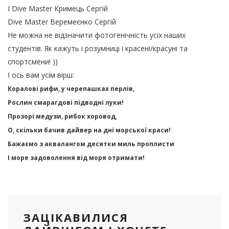
І Dive Master Кримець Сергій
Dive Master Веремеєнко Сергій
Не можна не відзначити фотогенічність усіх наших
студентів. Як кажуть і розумниці і красені/красуні та
спортсмени! ))
І ось вам усім вірш:
Коралові рифи, у черепашках перлів,
Рослин смарагдові підводні луки!
Прозорі медузи, рибок хоровод,
О, скільки бачив дайвер на дні морської краси!
Бажаємо з аквалангом десятки миль проплисти
І море задоволення від моря отримати!
ЗАЦІКАВИЛИСЯ