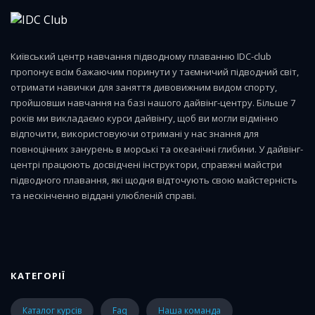
Київський центр навчання підводному плаванню IDC-club
пропонує всім бажаючим поринути у таємничий підводний світ,
отримати навички для заняття дивовижним видом спорту,
пройшовши навчання на базі нашого дайвінг-центру. Більше 7
років ми викладаємо курси дайвінгу, щоб ви могли відмінно
відпочити, використовуючи отримані у нас знання для
повноцінних занурень в морські та океанічні глибини. У дайвінг-
центрі працюють досвідчені інструктори, справжні майстри
підводного плавання, які щодня відточують свою майстерність
та нескінченно віддані улюбленій справі.
КАТЕГОРІЇ
каталог курсів
faq
наша команда