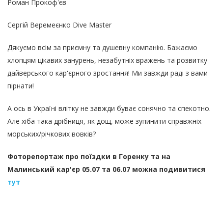
Роман Прокоф'єв
Сергій Веремеєнко Dive Master
Дякуємо всім за приємну та душевну компанію. Бажаємо
хлопцям цікавих занурень, незабутніх вражень та розвитку
дайверського кар'єрного зростання! Ми завжди раді з вами
пірнати!
А ось в Україні влітку не завжди буває сонячно та спекотно.
Але хіба така дрібниця, як дощ, може зупинити справжніх
морських/річкових вовків?
Фоторепортаж про поїздки в Горенку та на
Малинський кар'єр 05.07 та 06.07 можна подивитися
тут