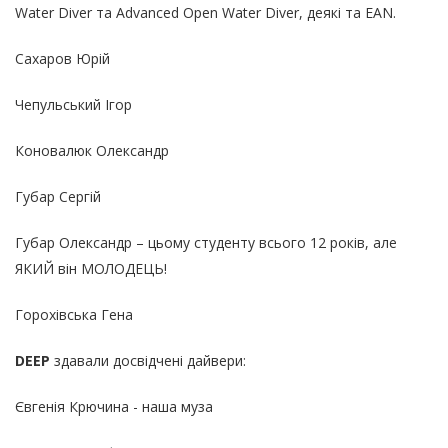
Water Diver та Advanced Open Water Diver, деякі та EAN.
Сахаров Юрій
Чепульський Ігор
Коновалюк Олександр
Губар Сергій
Губар Олександр – цьому студенту всього 12 років, але
ЯКИЙ він МОЛОДЕЦЬ!
Горохівська Гена
DEEP
здавали досвідчені дайвери:
Євгенія Крючина - наша муза