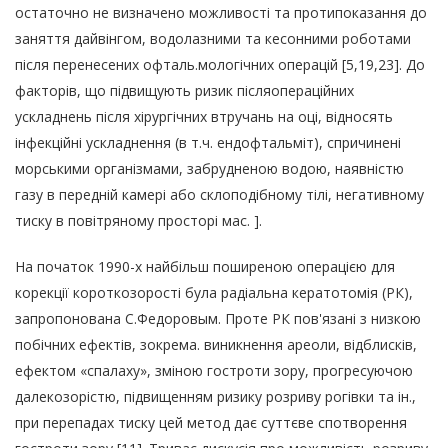
остаточно не визначено можливості та протипоказання до
заняття дайвінгом, водолазними та кесонними роботами
після перенесених офталь.мологічних операцій [5,19,23]. До
факторів, що підвищують ризик післяопераційних
ускладнень після хірургічних втручань на оці, відносять
інфекційні ускладнення (в т.ч. ендофтальміт), спричинені
морськими організмами, забрудненою водою, наявністю
газу в передній камері або склоподібному тілі, негативному
тиску в повітряному просторі мас. ].
На початок 1990-х найбільш поширеною операцією для
корекції короткозорості була радіальна кератотомія (РК),
запропонована С.Федоровым. Проте РК пов'язані з низкою
побічних ефектів, зокрема. виникнення ареоли, відблисків,
ефектом «спалаху», зміною гостроти зору, прогресуючою
далекозорістю, підвищенням ризику розриву рогівки та ін.,
при перепадах тиску цей метод дає суттєве спотворення