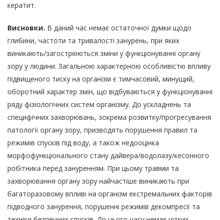
кератит.
Висновки.
В даний час немає остаточної думки щодо
глибини, частоти та тривалості занурень, при яких
виникають/загострюються зміни у функціонуванні органу
зору у людини. Загальною характерною особливістю впливу
підвищеного тиску на організм є тимчасовий, минущий,
оборотний характер змін, що відбуваються у функціонуванні
ряду фізіологічних систем організму. До ускладнень та
специфічних захворювань, зокрема розвитку/прогресування
патології органу зору, призводять порушення правил та
режимів спусків під воду, а також недооцінка
морфофункціонального стану дайвера/водолазу/кесонного
робітника перед зануренням. При цьому травми та
захворювання органу зору найчастіше виникають при
багаторазовому впливі на організм екстремальних факторів
підводного занурення, порушенні режимів декомпресії та
техніки безпечних спусків. До цього часу немає чітких