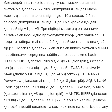
Для людей із патологією зору сучасні маски оснащені
системою діоптричних лінз. Діоптричні лінзи для маски
мають діапазон значень від –1 до –10 з кроком 0,5 та
плюсові діоптричні лінзи від +1 до +6 з кроком 0,5 для
діоптрій від +1 до +5. При підборі маски з діоптричними
лінзамиами необхідно враховувати коефіцієнт заломлення
води та вибирати лінзи на 0,5 діоптрій менше, ніж вихідний
зір [11]. Маски з діоптричними лінзами випускаються різними
виробниками, серед них найбільш поширеними є Look
(TECHNISUB) (діапазон лінз від -1 до -10 діоптрій.), Oceanic
Ion (діапазон лінз від -1 до -8 діоптрій), TUSA Splendive IV
М-40 (діапазон лінз від +4,5 до -4,5 діоптрій), TUSA M-24
Powerview (діапазон лінз від -1,5 до -8 діоптрій), AQUA LUNG
Look 2 (діапазон лінз від -1 до -6 діоптрій) , X-Vision, MARES
(діапазон лінз від +3 до -4 діоптрій), MANTIS, RIFFE (діапозон
лінз від -2 до -5 діоптрій) та ін [22], в той же час вибір маски
для осіб з комбінованою та комплексною патологією органу