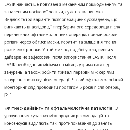
LASIK найчастіше пов'язані з механічним пошкодженням та
запаленням посіченої рогівки, сухістю тканин ока.
Виділяютьтри варіанти післяопераційних ускладнень, що
виникають внаслідок дії гіпербаричного середовища після
перенесених офтальмологічних операцій: повний розрив
рогівки через обтиск маски, кератит та зміщення тканин
розсіченої рогівки. У той же час, подібні ускладнення у
дайверів не зафіксовані після використання LASIK. Після
LASIK необхідно як мінімум на місяць утриматися від
занурень, а також робити тривалі перерви між серіями
занурень спочатку після операції. Чіткий офтальмологічний
моніторинг слід проводити протягом 5 років після операції
[21].
«Фітнес-дайвінг» та офтальмологічна патологія
. З
урахуванням сучасних міжнародних рекомендацій та
консенсусів виділяють такі протипоказання до занять