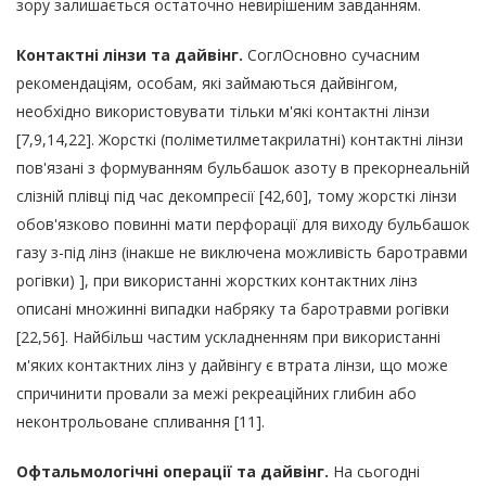
зору залишається остаточно невирішеним завданням.
Контактні лінзи та дайвінг.
СоглОсновно сучасним
рекомендаціям, особам, які займаються дайвінгом,
необхідно використовувати тільки м'які контактні лінзи
[7,9,14,22]. Жорсткі (поліметилметакрилатні) контактні лінзи
пов'язані з формуванням бульбашок азоту в прекорнеальній
слізній плівці під час декомпресії [42,60], тому жорсткі лінзи
обов'язково повинні мати перфорації для виходу бульбашок
газу з-під лінз (інакше не виключена можливість баротравми
рогівки) ], при використанні жорстких контактних лінз
описані множинні випадки набряку та баротравми рогівки
[22,56]. Найбільш частим ускладненням при використанні
м'яких контактних лінз у дайвінгу є втрата лінзи, що може
спричинити провали за межі рекреаційних глибин або
неконтрольоване спливання [11].
Офтальмологічні операції та дайвінг.
На сьогодні