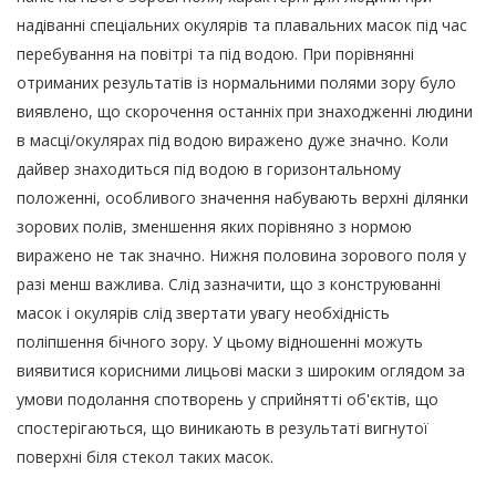
надіванні спеціальних окулярів та плавальних масок під час
перебування на повітрі та під водою. При порівнянні
отриманих результатів із нормальними полями зору було
виявлено, що скорочення останніх при знаходженні людини
в масці/окулярах під водою виражено дуже значно. Коли
дайвер знаходиться під водою в горизонтальному
положенні, особливого значення набувають верхні ділянки
зорових полів, зменшення яких порівняно з нормою
виражено не так значно. Нижня половина зорового поля у
разі менш важлива. Слід зазначити, що з конструюванні
масок і окулярів слід звертати увагу необхідність
поліпшення бічного зору. У цьому відношенні можуть
виявитися корисними лицьові маски з широким оглядом за
умови подолання спотворень у сприйнятті об'єктів, що
спостерігаються, що виникають в результаті вигнутої
поверхні біля стекол таких масок.