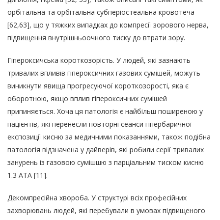
орбітальна та орбітальна субперіостеальна кровотеча
[62,63], що у тяжких випадках до компресії зорового нерва,
підвищення внутрішньоочного тиску до втрати зору.
Гіпероксич
ська короткозорість. У людей, які зазнають
тривалих впливів гіпероксичних газових сумішей, можуть
виникнути явища прогресуючої короткозорості, яка є
оборотною, якщо вплив гіпероксичних сумішей
припиняється. Хоча ця патологія є найбільш поширеною у
пацієнтів, які перенесли повторні сеанси гіпербаричної
експозиції кисню за медичними показаннями, також подібна
патологія відзначена у дайверів, які робили серії тривалих
занурень із газовою сумішшю з парціальним тиском кисню
1.3 АТА [11].
Декомпресійна хвороба.
У структурі всіх професійних
захворювань людей, які перебували в умовах підвищеного