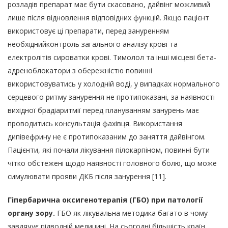
розладів препарат має бути скасовано, дайвінг можливий
лише після відновлення відповідних функцій. Якщо пацієнт
використовує ці препарати, перед зануренням
необхіднийконтроль загального аналізу крові та
електролітів сироватки крові. Тимолол та інші місцеві бета-
адреноблокатори з обережністю повинні
використовуватись у холодній воді, у випадках нормального
серцевого ритму занурення не протипоказані, за наявності
вихідної брадіаритмії перед плануванням занурень має
проводитись консультація фахівця. Використання
дипівефрину не є протипоказаним до заняття дайвінгом.
Пацієнти, які почали лікування пілокарпіном, повинні бути
чітко обстежені щодо наявності головного болю, що може
симулювати прояви ДКБ після занурення [11].
Гіпербарична оксигенотерапія (ГБО) при патології
органу зору.
ГБО як лікувальна методика багато в чому
завдячує підводній медицині. На сьогодні більшість країн