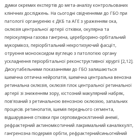
думки окремих експертів до мета-аналізу контрольованих
клінічних досліджень. На сьогодні свідченнями до ГБО при
патології органуренію є ДКБ та АГЕ з ураженням ока,
оклюзія центральної артерії сітківки, окулярна та
періокулярна газова гангрена, цереброрино-орбітальний
мукормікоз, періорбітальний некротизуючий фасціїт,
отруєння монооксидом вуглецю з патологією органу
ускладнення періорбітальної реконструктивної хірургії [2,12].
Дискутабельними показаннями до ГБО залишаються
ішемічна оптична нейропатія, ішемічна центральна венозна
ретинальна оклюзія, оклюзія гілок центральної ретинальної
артерії зі зниженням зору, кістозний макулярний набряк,
пов'язаний з ретинальною венозною оклюзією, запальних
процесів. ретинопатія, ішемія переднього сегмента,
відшарування сітківки при серповидноклітинній анемії,
рефрактерний актиномікотичний лакримальний каналіккуліт,
гангренозна піодермія орбіти, рефрактернийсиньогнійний