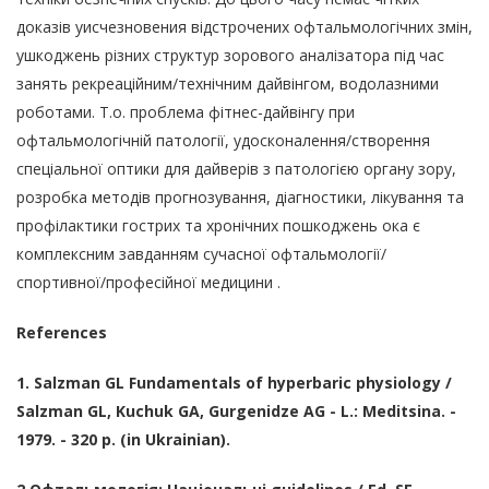
доказів уисчезновения відстрочених офтальмологічних змін,
ушкоджень різних структур зорового аналізатора під час
занять рекреаційним/технічним дайвінгом, водолазними
роботами. Т.о. проблема фітнес-дайвінгу при
офтальмологічній патології, удосконалення/створення
спеціальної оптики для дайверів з патологією органу зору,
розробка методів прогнозування, діагностики, лікування та
профілактики гострих та хронічних пошкоджень ока є
комплексним завданням сучасної офтальмології/
спортивної/професійної медицини .
References
1. Salzman GL Fundamentals of hyperbaric physiology /
Salzman GL, Kuchuk GA, Gurgenidze AG - L.: Meditsina. -
1979. - 320 p. (in Ukrainian).