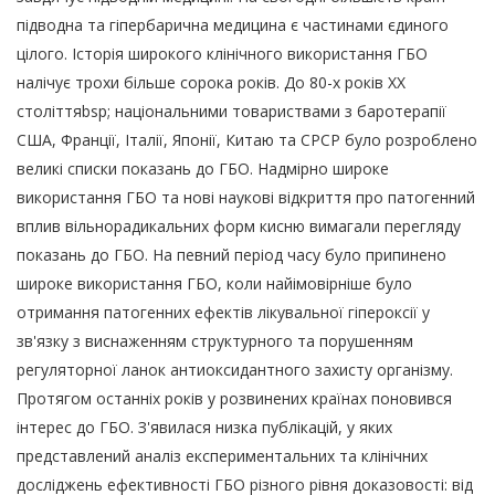
підводна та гіпербарична медицина є частинами єдиного
цілого. Історія широкого клінічного використання ГБО
налічує трохи більше сорока років. До 80-х років ХХ
століттяbsp; національними товариствами з баротерапії
США, Франції, Італії, Японії, Китаю та СРСР було розроблено
великі списки показань до ГБО. Надмірно широке
використання ГБО та нові наукові відкриття про патогенний
вплив вільнорадикальних форм кисню вимагали перегляду
показань до ГБО. На певний період часу було припинено
широке використання ГБО, коли найімовірніше було
отримання патогенних ефектів лікувальної гіпероксії у
зв'язку з виснаженням структурного та порушенням
регуляторної ланок антиоксидантного захисту організму.
Протягом останніх років у розвинених країнах поновився
інтерес до ГБО. З'явилася низка публікацій, у яких
представлений аналіз експериментальних та клінічних
досліджень ефективності ГБО різного рівня доказовості: від