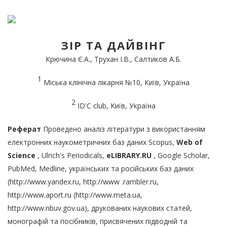
ЗІР
ТА
ДАЙВІНГ
Крючина Є.А., Трухан І.В., Салтиков А.Б.
1
Міська клінічна лікарня №10, Київ, Україна
2
ID'C club, Київ, Україна
Реферат
Проведено аналіз літератури з використанням
електронних наукометричних баз даних Scopus,
Web
of
Science
, Ulrich's Periodicals,
eLIBRARY.RU
, Google Scholar,
PubMed, Medline, українських та російських баз даних
(http://www.yandex.ru, http://www .rambler.ru,
http://www.aport.ru (http://www.meta.ua,
http://www.nbuv.gov.ua), друкованих наукових статей,
монографій та посібників, присвячених підводній та