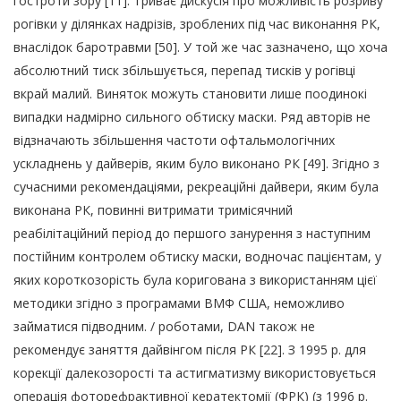
гостроти зору [11]. Триває дискусія про можливість розриву
рогівки у ділянках надрізів, зроблених під час виконання РК,
внаслідок баротравми [50]. У той же час зазначено, що хоча
абсолютний тиск збільшується, перепад тисків у рогівці
вкрай малий. Виняток можуть становити лише поодинокі
випадки надмірно сильного обтиску маски. Ряд авторів не
відзначають збільшення частоти офтальмологічних
ускладнень у дайверів, яким було виконано РК [49]. Згідно з
сучасними рекомендаціями, рекреаційні дайвери, яким була
виконана РК, повинні витримати тримісячний
реабілітаційний період до першого занурення з наступним
постійним контролем обтиску маски, водночас пацієнтам, у
яких короткозорість була коригована з використанням цієї
методики згідно з програмами ВМФ США, неможливо
займатися підводним. / роботами, DAN також не
рекомендує заняття дайвінгом після РК [22]. З 1995 р. для
корекції далекозорості та астигматизму використовується
операція фоторефрактивної кератектомії (ФРК) (з 1996 р.