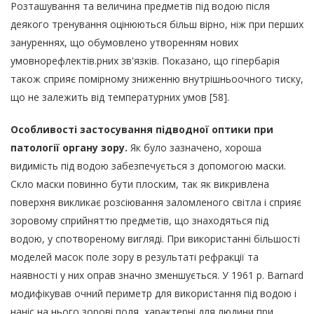
Розташування та величина предметів під водою після
деякого тренування оцінюються більш вірно, ніж при перших
зануреннях, що обумовлено утворенням нових
умовнорефлектів.рних зв'язків. Показано, що гіпербарія
також сприяє помірному зниженню внутрішньоочного тиску,
що не залежить від температурних умов [58].
Особливості застосування підводної оптики при
патології органу зору.
Як було зазначено, хороша
видимість під водою забезпечується з допомогою маски.
Скло маски повинно бути плоским, так як викривлена
поверхня викликає розсіювання заломленого світла і сприяє
зоровому сприйняттю предметів, що знаходяться під
водою, у спотвореному вигляді. При використанні більшості
моделей масок поле зору в результаті рефракції та
наявності у них оправ значно зменшується. У 1961 р. Barnard
модифікував очний периметр для використання під водою і
наніс на нього зорові поля, характерні для людини при