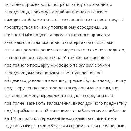
світлових променів, що потрапляють у око з водного
середовища, причому на крайових зонах сітківкине
виходить зображення тих точок зовнішнього простору, які
проектуються на них у повітряному середовищі. За
наявності між водою та оком повітряного прошарку
заломлююча сила ока повністю зберігається, оскільки
світлові промені проникають через скло в око не з водного,
а з повітряного середовища. У той же час наявність
повітряного прошарку між водою та заломлюючими
середовищами ока порушує звичні уявлення про
місцезнаходження та величину предметів, що знаходяться у
воді. Порушення просторового зору пов'язане з тим, що
світлові промені, переходячи з водного середовища в
повітряне, зазнають заломлення, внаслідок чого предмети у
воді сприймаються збільшеними та наближеними приблизно
на 1/4, а при спостереженні зверху здаються піднятими.
Відстань між різними об'єктами сприймаються незміненими.