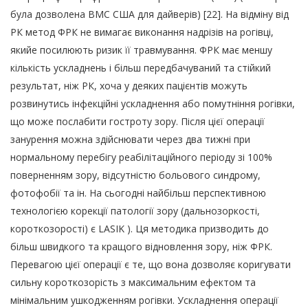
була дозволена ВМС США для дайверів) [22]. На відміну від
РК метод ФРК не вимагає виконання надрізів на рогівці,
якийе посилюють ризик її травмування. ФРК має меншу
кількість ускладнень і більш передбачуваний та стійкий
результат, ніж РК, хоча у деяких пацієнтів можуть
розвинутись інфекційні ускладнення або помутніння рогівки,
що може послабити гостроту зору. Після цієї операції
занурення можна здійснювати через два тижні при
нормальному перебігу реабілітаційного періоду зі 100%
поверненням зору, відсутністю больового синдрому,
фотофобії та ін. На сьогодні найбільш перспективною
технологією корекції патології зору (дальнозоркості,
короткозорості) є LASIK ). Ця методика призводить до
більш швидкого та кращого відновлення зору, ніж ФРК.
Перевагою цієї операції є те, що вона дозволяє коригувати
сильну короткозорість з максимальним ефектом та
мінімальним ушкодженням рогівки. Ускладнення операції