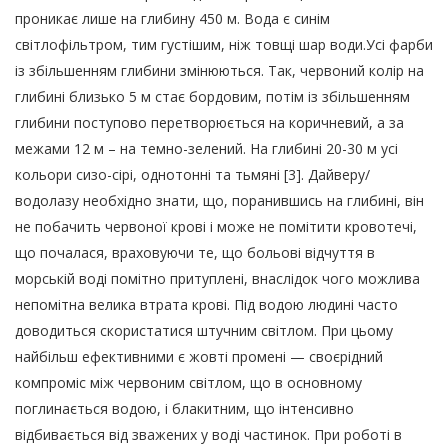
проникає лише на глибину 450 м. Вода є синім
світлофільтром, тим густішим, ніж товщі шар води.Усі фарби
із збільшенням глибини змінюються. Так, червоний колір на
глибині близько 5 м стає бордовим, потім із збільшенням
глибини поступово перетворюється на коричневий, а за
межами 12 м – на темно-зелений. На глибині 20-30 м усі
кольори сизо-сірі, однотонні та тьмяні [3]. Дайверу/
водолазу необхідно знати, що, поранившись на глибині, він
не побачить червоної крові і може не помітити кровотечі,
що почалася, враховуючи те, що больові відчуття в
морській воді помітно притуплені, внаслідок чого можлива
непомітна велика втрата крові. Під водою людині часто
доводиться скористатися штучним світлом. При цьому
найбільш ефективними є жовті промені — своєрідний
компроміс між червоним світлом, що в основному
поглинається водою, і блакитним, що інтенсивно
відбивається від зважених у воді частинок. При роботі в