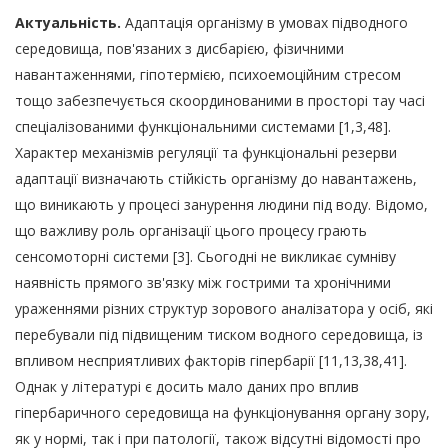
Актуальність.
Адаптація організму в умовах підводного
середовища, пов'язаних з дисбарією, фізичними
навантаженнями, гіпотермією, психоемоційним стресом
тощо забезпечується скоординованими в просторі тау часі
спеціалізованими функціональними системами [1,3,48].
Характер механізмів регуляції та функціональні резерви
адаптації визначають стійкість організму до навантажень,
що виникають у процесі занурення людини під воду. Відомо,
що важливу роль організації цього процесу грають
сенсомоторні системи [3]. Сьогодні не викликає сумніву
наявність прямого зв'язку між гострими та хронічними
ураженнями різних структур зорового аналізатора у осіб, які
перебували під підвищеним тиском водного середовища, із
впливом несприятливих факторів гіпербарії [11,13,38,41].
Однак у літературі є досить мало даних про вплив
гіпербаричного середовища на функціонування органу зору,
як у нормі, так і при патології, також відсутні відомості про