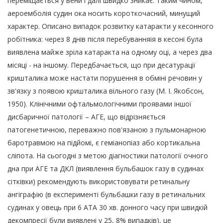
переміщається у вени і далі швидко зникає. Таким чином,
аероемболія судин ока носить короткочасний, минущий
характер. Описано випадок розвитку катаракти у кесонного
робітника: через 8 днів після перебуванняія в кесоні була
виявлена майже зріла катаракта на одному оці, а через два
місяці - на іншому. Передбачається, що при десатурації
кришталика може настати порушення в обміні речовин у
зв'язку з появою кришталика вільного газу (М. І. Якобсон,
1950). Клінічними офтальмологічними проявами іншої
дисбаричної патології – АГЕ, що відрізняється
патогенетичною, переважно пов'язаною з пульмонарною
баротравмою на підйомі, є геміанопіаз або кортикальна
сліпота. На сьогодні з метою діагностики патології очного
дна при АГЕ та ДКЛ (виявлення бульбашок газу в судинах
сітківки) рекомендують використовувати ретинальну
ангіграфію (в експерименті бульбашки газу в ретинальних
судинах у овець при 6 АТА 30 хв. донного часу при швидкій
декомпресії були виявлені у 25, 8% випадків), це