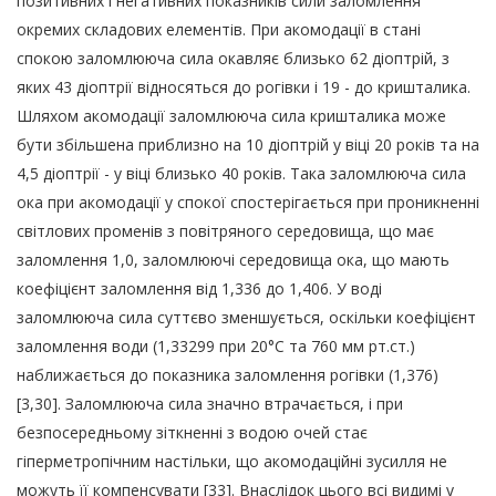
позитивних і негативних показників сили заломлення
окремих складових елементів. При акомодації в стані
спокою заломлююча сила окавляє близько 62 діоптрій, з
яких 43 діоптрії відносяться до рогівки і 19 - до кришталика.
Шляхом акомодації заломлююча сила кришталика може
бути збільшена приблизно на 10 діоптрій у віці 20 років та на
4,5 діоптрії - у віці близько 40 років. Така заломлююча сила
ока при акомодації у спокої спостерігається при проникненні
світлових променів з повітряного середовища, що має
заломлення 1,0, заломлюючі середовища ока, що мають
коефіцієнт заломлення від 1,336 до 1,406. У воді
заломлююча сила суттєво зменшується, оскільки коефіцієнт
заломлення води (1,33299 при 20°С та 760 мм рт.ст.)
наближається до показника заломлення рогівки (1,376)
[3,30]. Заломлююча сила значно втрачається, і при
безпосередньому зіткненні з водою очей стає
гіперметропічним настільки, що акомодаційні зусилля не
можуть її компенсувати [33]. Внаслідок цього всі видимі у