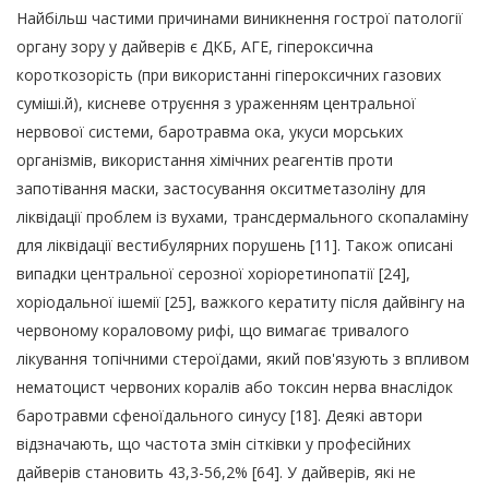
Найбільш частими причинами виникнення гострої патології
органу зору у дайверів є ДКБ, АГЕ, гіпероксична
короткозорість (при використанні гіпероксичних газових
суміші.й), кисневе отруєння з ураженням центральної
нервової системи, баротравма ока, укуси морських
організмів, використання хімічних реагентів проти
запотівання маски, застосування окситметазоліну для
ліквідації проблем із вухами, трансдермального скопаламіну
для ліквідації вестибулярних порушень [11]. Також описані
випадки центральної серозної хоріоретинопатії [24],
хоріодальної ішемії [25], важкого кератиту після дайвінгу на
червоному кораловому рифі, що вимагає тривалого
лікування топічними стероїдами, який пов'язують з впливом
нематоцист червоних коралів або токсин нерва внаслідок
баротравми сфеноїдального синусу [18]. Деякі автори
відзначають, що частота змін сітківки у професійних
дайверів становить 43,3-56,2% [64]. У дайверів, які не