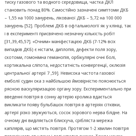
тиску газового та водного середовища, частка ДКЛ
становить понад 80%. Самостійно зазначені симптоми ДКБ
– 1,55 на 1000 занурень, лікованої ДКБ – 5,72 на 100 000
занурень [52]. Проблемі ДКБ в офтальмології як у клініці, так
і в експерименті присвячено незначну кількість робіт
[31,39,45,57]. «Очним» маніфестацією ДКБ (7-12% всіх
випадків ДКБ) є ністагм, диплопія, дефекти поля зору,
скотоми, гомонімна геміанопія, орбікулярні очні болі,
кортикальна сліпота, недостатність конвергенції, оклюзія
центральної артерії 7 ,59]. Невисока частота газової
емболії судин ока з найбільшою ймовірністю пояснюється
рясною васкуляризацією органу зору. Експериментально при
введенні повітря в сонну артерію кролика вдається
викликати появу бульбашок повітря в артеріях сітківки,
артерії різко звужуються, сосок зорового нерва блідне. На
очному дні виділяється блискуча, срібляста мережа
капілярів, що містять повітря. Протягом 1-2 хвилин повітря