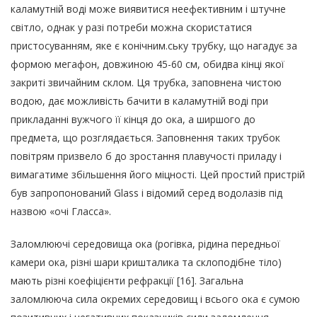
каламутній воді може виявитися неефективним і штучне
світло, однак у разі потреби можна скористатися
пристосуванням, яке є конічним.ську трубку, що нагадує за
формою мегафон, довжиною 45-60 см, обидва кінці якої
закриті звичайним склом. Ця трубка, заповнена чистою
водою, дає можливість бачити в каламутній воді при
прикладанні вужчого її кінця до ока, а ширшого до
предмета, що розглядається. Заповнення таких трубок
повітрям призвело б до зростання плавучості приладу і
вимагатиме збільшення його міцності. Цей простий пристрій
був запропонований Glass і відомий серед водолазів під
назвою «очі Гласса».
Заломлюючі середовища ока (рогівка, рідина передньої
камери ока, різні шари кришталика та склоподібне тіло)
мають різні коефіцієнти рефракції [16]. Загальна
заломлююча сила окремих середовищ і всього ока є сумою