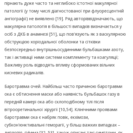
пірнають дуже часто та неглибоко істотної макулярної
патології (у тому числі діагностованої при флуоресцентній
ангіографії) не виявлено [19]. Ряд авторіввідзначають, що
макулярна патологія в більшості випадків визначається у
осіб з ДКБ в анамнезі [51], що пов'язують як з васкулярною
обструкцією хоріодальної оболонки та сітківки
безпосередньо внутрішньосудинними бульбашками азоту,
так і активації ними системи комплементу та коагуляції;
Важливу роль відводять впливу сформованих вільних
кисневих радикалів.
Баротравма очей.
Найбільш часто причиною баротравми
ока є обтиснення маски або наявність бульбашок газу в
передній камері ока або склоподібному тілі після
вітрооретинальної хірургії [10,54]. Клінічними проявами
баротравми ока є набряк повік, екхімози,
субкон'юнктивальні геморагії, у більш важких випадках –
диплопія, гіфема [32, 53], також описані такі симптоми, як