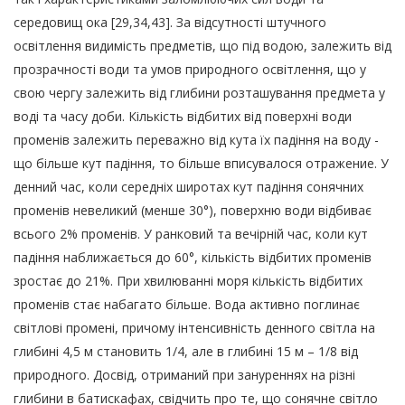
середовищ ока [29,34,43]. За відсутності штучного
освітлення видимість предметів, що під водою, залежить від
прозрачності води та умов природного освітлення, що у
свою чергу залежить від глибини розташування предмета у
воді та часу доби. Кількість відбитих від поверхні води
променів залежить переважно від кута їх падіння на воду -
що більше кут падіння, то більше вписувалося отражение. У
денний час, коли середніх широтах кут падіння сонячних
променів невеликий (менше 30°), поверхню води відбиває
всього 2% променів. У ранковий та вечірній час, коли кут
падіння наближається до 60°, кількість відбитих променів
зростає до 21%. При хвилюванні моря кількість відбитих
променів стає набагато більше. Вода активно поглинає
світлові промені, причому інтенсивність денного світла на
глибині 4,5 м становить 1/4, але в глибині 15 м – 1/8 від
природного. Досвід, отриманий при зануреннях на різні
глибини в батискафах, свідчить про те, що сонячне світло