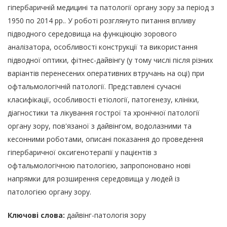
гіпербаричній медицині та патології органу зору за період з
1950 по 2014 рр.. У роботі розглянуто питання впливу
підводного середовища на функціюцію зорового
аналізатора, особливості конструкції та використання
підводної оптики, фітнес-дайвінгу (у тому числі після різних
варіантів перенесених оперативних втручань на оці) при
офтальмологічній патології. Представлені сучасні
класифікації, особливості етіології, патогенезу, клініки,
діагностики та лікування гострої та хронічної патології
органу зору, пов'язаної з дайвінгом, водолазними та
кесонними роботами, описані показання до проведення
гіпербаричної оксигенотерапії у пацієнтів з
офтальмологічною патологією, запропоновано нові
напрямки для розширення середовища у людей із
патологією органу зору.
Ключові слова:
дайвінг-патологія зору