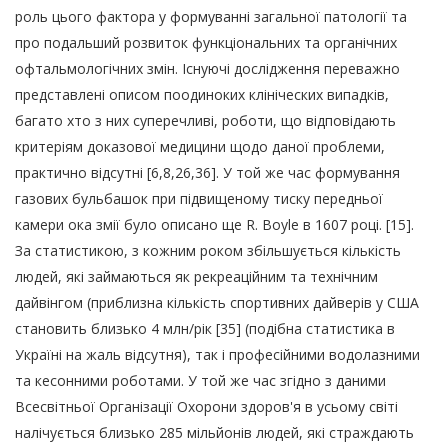
роль цього фактора у формуванні загальної патології та
про подальший розвиток функціональних та органічних
офтальмологічних змін. Існуючі дослідження переважно
представлені описом поодиноких клініческих випадків,
багато хто з них суперечливі, роботи, що відповідають
критеріям доказової медицини щодо даної проблеми,
практично відсутні [6,8,26,36]. У той же час формування
газових бульбашок при підвищеному тиску передньої
камери ока змії було описано ще R. Boyle в 1607 році. [15].
За статистикою, з кожним роком збільшується кількість
людей, які займаються як рекреаційним та технічним
дайвінгом (приблизна кількість спортивних дайверів у США
становить близько 4 млн/рік [35] (подібна статистика в
Україні на жаль відсутня), так і професійними водолазними
та кесонними роботами. У той же час згідно з даними
Всесвітньої Організації Охорони здоров'я в усьому світі
налічується близько 285 мільйонів людей, які страждають