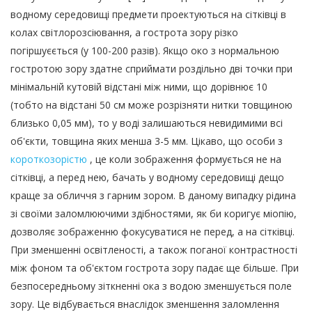
водному середовищі предмети проектуються на сітківці в
колах світлорозсіювання, а гострота зору різко
погіршуєється (у 100-200 разів). Якщо око з нормальною
гостротою зору здатне сприймати роздільно дві точки при
мінімальній кутовій відстані між ними, що дорівнює 10
(тобто на відстані 50 см може розрізняти нитки товщиною
близько 0,05 мм), то у воді залишаються невидимими всі
об'єкти, товщина яких менша 3-5 мм. Цікаво, що особи з
короткозорістю
, це коли зображення формується не на
сітківці, а перед нею, бачать у водному середовищі дещо
краще за обличчя з гарним зором. В даному випадку рідина
зі своїми заломлюючими здібностями, як би коригує міопію,
дозволяє зображенню фокусуватися не перед, а на сітківці.
При зменшенні освітленості, а також поганої контрастності
між фоном та об'єктом гострота зору падає ще більше. При
безпосередньому зіткненні ока з водою зменшується поле
зору. Це відбувається внаслідок зменшення заломлення