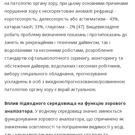
на патологію органу зору, при цьому основними причинами
порушення зору є нескоректовані аномалії рефракції -
короткозорість, далекозорість або астигматизм - 43%,
катарактаash; 33%, глаукома – 2% [47]. Вищевикладене
робить проблему визначення показань і протипоказань до
занять як рекреаційним і технічним дайвінгом, так і
водолазними та кесонними роботами, розроблення
стандартів офтальмологічного скринінгу, моніторингу та
обстеження дайверів, водолазних і кесонних робітників,
вибору спеціального обладнання, прогнозування
ускладнень в осіб з вихідною/прогнозованою/розвиненою
патологією органу зору є вкрай актуальною.
Вплив підводного середовища на функцію зорового
аналізатора.
У водному середовищі значно змінюється
функціонування зорового аналізатора, що спричинено як
зниженням освітленості та погіршенням видимості у воді,
так і характеристиками заломлюючих сил води та