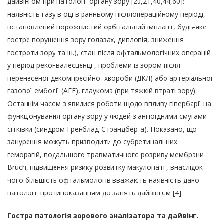
дайвінгом при патології органу зору [20,21,40,44,60]:
наявність газу в оці в ранньому післяопераційному періоді,
встановлений порожнистий орбітальний імплант, будь-яке
гостре порушення зору голазах, диплопія, зниження
гостроти зору та ін.), стан після офтальмологічних операцій
у період реконвалесценції, проблеми із зором після
перенесеної декомпресійної хвороби (ДКЛ) або артеріальної
газової емболії (АГЕ), глаукома (при тяжкій втраті зору).
Останнім часом з'явилися роботи щодо впливу гіпербарії на
функціонування органу зору у людей з ангіоїдними смугами
сітківки (синдром Гренблад-Страндберга). Показано, що
занурення можуть призводити до субретинальних
геморагій, подальшого травматичного розриву мембрани
Bruch, підвищення ризику розвитку макулопатії, внаслідок
чого більшість офтальмологів вважають наявність даної
патології протипоказанням до занять дайвінгом [4].
Гостра патологія зорового аналізатора та дайвінг.