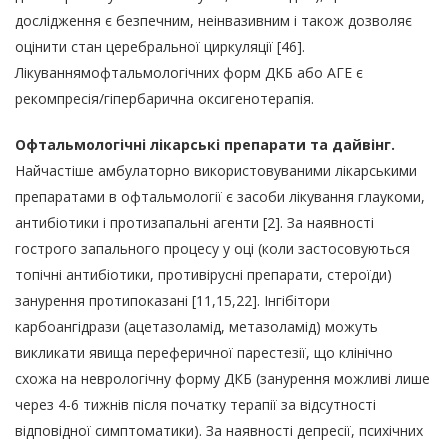
дослідження є безпечним, неінвазивним і також дозволяє
оцінити стан церебральної циркуляції [46].
Лікуваннямофтальмологічних форм ДКБ або АГЕ є
рекомпресія/гіпербарична оксигенотерапія.
Офтальмологічні лікарські препарати та дайвінг.
Найчастіше амбулаторно використовуваними лікарськими
препаратами в офтальмології є засоби лікування глаукоми,
антибіотики і протизапальні агенти [2]. За наявності
гострого запального процесу у оці (коли застосовуються
топічні антибіотики, противірусні препарати, стероїди)
занурення протипоказані [11,15,22]. Інгібітори
карбоангідрази (ацетазоламід, метазоламід) можуть
викликати явища переферичної парестезії, що клінічно
схожа на неврологічну форму ДКБ (занурення можливі лише
через 4-6 тижнів після початку терапії за відсутності
відповідної симптоматики). За наявності депресії, психічних