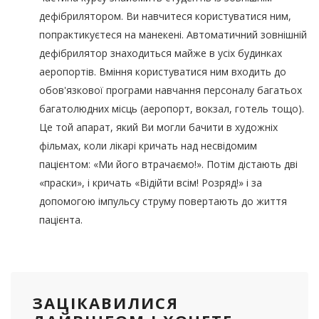
дефібрилятором. Ви навчитеся користуватися ним,
попрактикуєтеся на манекені. Автоматичний зовнішній
дефібрилятор знаходиться майже в усіх будинках
аеропортів. Вміння користуватися ним входить до
обов'язкової програми навчання персоналу багатьох
багатолюдних місць (аеропорт, вокзал, готель тощо).
Це той апарат, який Ви могли бачити в художніх
фільмах, коли лікарі кричать над несвідомим
пацієнтом: «Ми його втрачаємо!». Потім дістають дві
«праски», і кричать «Відійти всім! Розряд!» і за
допомогою імпульсу струму повертають до життя
пацієнта.
ЗАЦІКАВИЛИСЯ