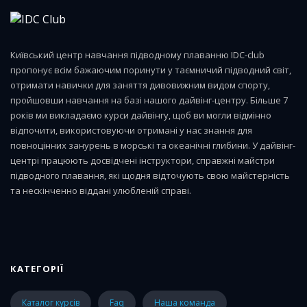
Київський центр навчання підводному плаванню IDC-club
пропонує всім бажаючим поринути у таємничий підводний світ,
отримати навички для заняття дивовижним видом спорту,
пройшовши навчання на базі нашого дайвінг-центру. Більше 7
років ми викладаємо курси дайвінгу, щоб ви могли відмінно
відпочити, використовуючи отримані у нас знання для
повноцінних занурень в морські та океанічні глибини. У дайвінг-
центрі працюють досвідчені інструктори, справжні майстри
підводного плавання, які щодня відточують свою майстерність
та нескінченно віддані улюбленій справі.
КАТЕГОРІЇ
каталог курсів
faq
наша команда