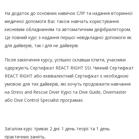
На додаток до основних навичок СЛР та надання вторинної
медичної допомоги Вас також навчать користування
кисневим обладнанням та автоматичним дефібрилятором.
Це повний курс з надання першої невідкладної допомоги як
для дайверів, так і для не дайверів.
Після закінчення курсу, успішно склавши іспити, учасники
одержують Сертифікат REACT RIGHT SSI. Чинний Сертифікат
REACT RIGHT або еквівалентний Сертифікат є необхідною
умовою для тих дайверів, які хочуть продовжити навчання
на Stress and Rescue Diver Курсі та Dive Guide, Divemaster
або Dive Control Specialist програмах.
Загалом курс триває 2 дні: 1 день теорії та 1 день
практичних занять.