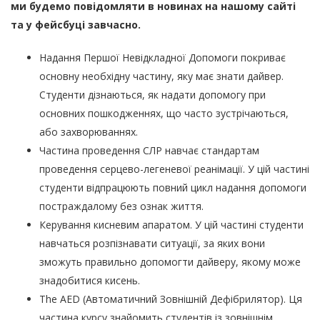
ми будемо повідомляти в новинах на нашому сайті
та у фейсбуці завчасно.
Надання Першої Невідкладної Допомоги покриває
основну необхідну частину, яку має знати дайвер.
Студенти дізнаються, як надати допомогу при
основних пошкодженнях, що часто зустрічаються,
або захворюваннях.
Частина проведення СЛР навчає стандартам
проведення серцево-легеневої реанімації. У цій частині
студенти відпрацюють повний цикл надання допомоги
постраждалому без ознак життя.
Керування кисневим апаратом. У цій частині студенти
навчаться розпізнавати ситуації, за яких вони
зможуть правильно допомогти дайверу, якому може
знадобитися кисень.
The AED (Автоматичний Зовнішній Дефібрилятор). Ця
частина курсу знайомить студентів із зовнішнім