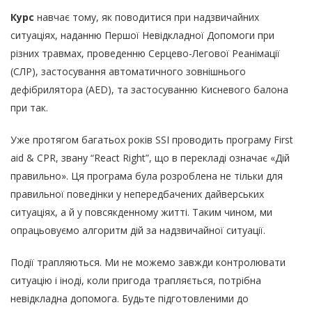
Курс
навчає тому, як поводитися при надзвичайних
ситуаціях, наданню Першої Невідкладної Допомоги при
різних травмах, проведенню Серцево-Легової Реанімації
(СЛР), застосування автоматичного зовнішнього
дефібрилятора (AED), та застосуванню Кисневого балона
при так.
Уже протягом багатьох років SSI проводить програму First
aid & CPR, звану “React Right”, що в перекладі означає «Дій
правильно». Ця програма була розроблена не тільки для
правильної поведінки у непередбачених дайверських
ситуаціях, а й у повсякденному житті. Таким чином, ми
опрацьовуємо алгоритм дій за надзвичайної ситуації.
Події трапляються. Ми не можемо завжди контролювати
ситуацію і іноді, коли пригода трапляється, потрібна
невідкладна допомога. Будьте підготовленими до