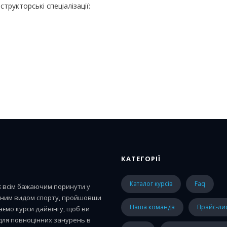
рукторські спеціалізації:
КАТЕГОРІЇ
каталог курсів
faq
є всім бажаючим поринути у
ижним видом спорту, пройшовши
наша команда
прайс-ли
аємо курси дайвінгу, щоб ви
 для повноцінних занурень в