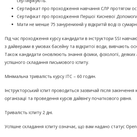
сертифікують.
Сертифікат про проходження навчання СЛР протягом ост
Сертифікат про проходження Першої Кисневої Допомоги 
Мати не менше 75 зануренихній у відкритій воді із сумар
Під час проходження курсу кандидати в інструктори SSI навчаю
з дайверами в умовах басейну та відкритої води, вивчають осн
Також кандидати оновлюють знання фізики, фізіології, деяких 
успішного складання письмового іспиту.
Мінімальна тривалість курсу ITC – 60 годин.
Інструкторський іспит проводиться зазвичай після закінчення к
організації та проведення курсів дайвінгу початкового рівня.
Тривалість іспиту 2 дні.
Успішне складання іспиту означає, що вам надано статус Open W