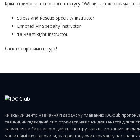
Крім отримання основного статусу OWI ви також отримаєте інст
Stress and Rescue Specialty Instructor
Enriched Air Specialty Instructor
та React Right Instructor.
Ласкаво просимо в курс!
Київський центр навчання підводному плаванню IDC-club пропону
таємничий підводний світ, отримати навички для заняття дивов
навчання на базі нашого дайвінг-центру. Більше 7 років ми виклад
могли відмінно відпочити, використовуючи отримані у нас знання