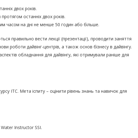
анніх двох років.
протягом останніх двох років.
ним часом на дні не менше 50 годин або більше.
ться правильно вести лекції (презентації), проводити заняття
ови роботи дайвінг-центрів, а також основ бізнесу в дайвінгу.
аспектів обладнання для дайвінгу, які отримували раніше для
урсу ITC. Мета іспиту – оцінити рівень знань та навичок для
ater Instructor SSI.