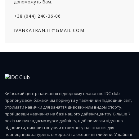
допоможуть Вам.
+38 (044) 240-36-06
IVANKATRAN.IT@GMAIL.COM
Київський центр навчання підводному плаванню IDC-club
пропонує всім бажаючим поринути у таємничий підводний світ,
отримати навички для заняття дивовижним видом спорту,
пройшовши навчання на базі нашого дайвінг-центру. Більше 7
років ми викладаємо курси дайвінгу, щоб ви могли відмінно
відпочити, використовуючи отримані у нас знання для
повноцінних занурень в морські та океанічні глибини. У дайвінг-