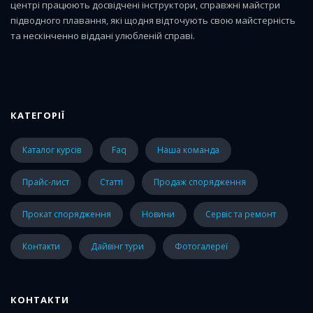
центрі працюють досвідчені інструктори, справжні майстри
підводного плавання, які щодня відточують свою майстерність
та нескінченно віддані улюбленій справі.
КАТЕГОРІЇ
каталог курсів
faq
наша команда
прайс-лист
статті
Продаж спорядження
Прокат спорядження
Новини
Сервіс та ремонт
Контакти
Дайвінг тури
Фотогалереї
КОНТАКТИ