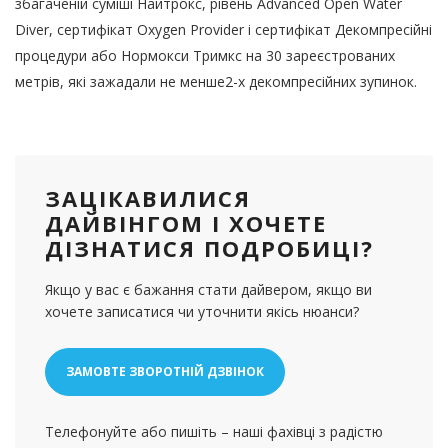
збагаченій суміші Найтрокс, рівень Advanced Open Water
Diver, сертифікат Oxygen Provider і сертифікат Декомпресійні
процедури або Нормокси Тримкс на 30 зареєстрованих
метрів, які зажадали не менше2-х декомпресійних зупинок.
ЗАЦІКАВИЛИСЯ
ДАЙВІНГОМ І ХОЧЕТЕ
ДІЗНАТИСЯ ПОДРОБИЦІ?
Якщо у вас є бажання стати дайвером, якщо ви
хочете записатися чи уточнити якісь нюанси?
ЗАМОВТЕ ЗВОРОТНІЙ ДЗВІНОК
Телефонуйте або пишіть – наші фахівці з радістю