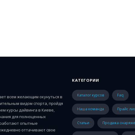
КАТЕГОРИИ
каталог курсов
faq
гает всем желающим окунуться в
ительным видом спорта, пройдя
наша команда
прайс ли
ем курсы дайвинга в Киеве,
знания для полноценных
статьи
Продажа снаряж
е работают опытные
 ежедневно оттачивают свое