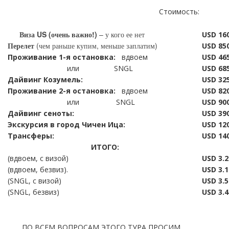
Стоимость:
Виза US (очень важно!)
– у кого ее нет
USD 16
Перелет
(чем раньше купим, меньше заплатим)
USD
850
Проживание 1-я остановка:
вдвоем
USD
46
или SNGL
USD
685
Дайвинг Козумель:
USD
325
Проживание 2-я остановка:
вдвоем
USD
820
или SNGL
USD
900
Дайвинг сеноты:
USD
39
Экскурсия в город Чичен Ица:
USD
120
Трансферы:
USD
140
ИТОГО:
(вдвоем, с визой)
USD
3.2
(вдвоем, безвиз).
USD
3.1
(SNGL, с визой)
USD 3.5
(SNGL, безвиз)
USD 3.4
ПО ВСЕМ ВОПРОСАМ ЭТОГО ТУРА ПРОСИМ