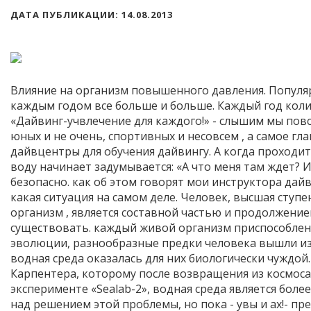
ДАТА ПУБЛИКАЦИИ: 14.08.2013
Влияние на организм повышенного давления. Популяр
каждым годом все больше и больше. Каждый год коли
«Дайвинг-учвлечение для каждого!» - слышим мы пов
юных и не очень, спортивных и несовсем , а самое гл
дайвцентры для обучения дайвингу. А когда проходи
воду начинает задумывается: «А что меня там ждет? И
безопасно. как об этом говорят мои инструктора дай
какая ситуация на самом деле. Человек, высшая ступе
организм , является составной частью и продолжени
существовать. каждый живой организм приспособлен 
эволюции, разнообразные предки человека вышли из 
водная среда оказалась для них биологически чуждой
Карпентера, которому после возвращения из космоса
эксперименте «Sealab-2», водная среда является боле
над решением этой проблемы, но пока - увы и ах!- п