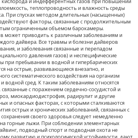
ие кислорода и индефферентных газов при повышении
плоемкость, теплопроводность и влажность среды
зка. При спусках методом длительных (насыщенных)
оздействуют факторы, связанные с продолжительным
нутым ограниченным объемом барокамеры.
ов может приводить к различным заболеваниям и
ждого дайвера. Все травмы и болезни дайверов
вания, и заболевания связанные и перепадом
рциального давления газов) и неспецифические
ы при пребывании в водной и гипербарических
тся на острые, развивающиеся внезапно, и
ого систематического воздействия на организм
и водной сред. К таким заболеваниям относятся
, связанные с поражением сердечно-сосудистой и
ероз, миокардиодистрофия, радирулит и другие
ных и опасных факторах, с которыми сталкиваются
тия острых и хронических заболеваний, связанных с
х сохранения своего здоровья следует немедленно
 на горные лыжи. При соблюдении элементарных
йвинг, подводный спорт и подводная охота не
ому развитию и психологической устойчивости, дают