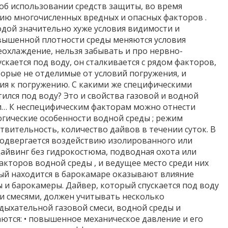
об использовании средств защиты, во время
ию многочисленных вредных и опасных факторов .
одой значительно хуже условия видимости и
овышенной плотности среды меняются условия
еохлаждение, нельзя забывать и про нервно-
скается под воду, он сталкивается с рядом факторов,
торые не отделимые от условий погружения, и
ия к погружению. С какими же специфическими
ился под воду? Это и свойства газовой и водной
и… К неспецифическим факторам можно отнести
огические особенности водной среды ; режим
вительность, количество дайвов в течении суток. В
подвергается воздействию изолированного или
айвинг без гидрокостюма, подводная охота или
кторов водной среды , и ведущее место среди них
рый находится в барокамаре оказывают влияние
 и барокамеры. Дайвер, который спускается под воду
ми смесями, должен учитывать несколько
 дыхательной газовой смеси, водной среды и
ются: • повышенное механическое давление и его