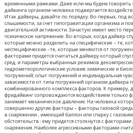
временными рамками. Даже если мы будем говорить 
дайвинга организм человека подвергается воздейств
Итак дайверы, давайте по порядку. Во-первых, под в
слышимости, за счет гипогравитации организма и п
двигательной активности. Зачастую имеет место пер
психическое напряжение. Во-вторых, когда дайвер спу
которые можно разделить на специфические – те, ко
неспецифические –те, которые меняются от погружен
факторами придется считаться дайверу который спуст
сред, и параметры выбранных режимов декомпресси
гидрометеорологические условия; химические и биол
погружений; опыт погружений и индивидуальная чувст
зависимости от типа погружений организм дайвера 
комбинированного комплекса факторов. К примеру, д
фридайвинг сопровождаются воздействием только фа
занимает механическое давление. На человека кото
совершенно другие факторы – факторы газовой среды
в снаряжении , имеющий баллон или спарку с газови
обстоятельств : ему придется столкнутся с факторами
снаряжения. Наиболее агрессивными факторами счита