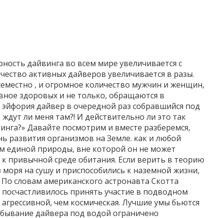
ность дайвинга во всем мире увеличивается с
чество активных дайверов увеличивается в разы.
семестно , и огромное количество мужчин и женщин,
авное здоровых и не только, обращаются в
т эйфория дайвер в очередной раз собравшийся под
 ждут ли меня там?! И действительно ли это так
винга?» Давайте посмотрим и вместе разберемся,
нь развития организмов на Земле. как и любой
ем единой природы, вне которой он не может
к привычной среде обитания. Если верить в теорию
моря на сушу и приспособились к наземной жизни,
. По словам американского астронавта Скотта
 посчастливилось принять участие в подводном
е агрессивной, чем космическая. Лучшие умы бьются
ребывание дайвера под водой ограничено