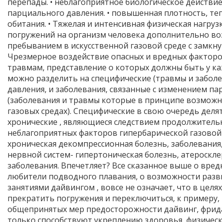
перепады. • неблагоприятное биологическое действ
парциального давления. • повышенная плотность, те
обитания. • Тяжелая и интенсивная физическая нагру
погружений на организм человека дополнительно в
пребыванием в искусственной газовой среде с замк
Чрезмерное воздействие опасных и вредных фактор
травмам, представление о которых должны быть у ка
можно разделить на специфические (травмы и заболе
давления, и заболевания, связанные с изменением па
(заболевания и травмы которые в принципе возможн
газовых средах). Специфические в свою очередь деля
хронические , являющиеся следствием продолжительн
неблагоприятных факторов гипербарической газовой 
хроническая декомпрессионная болезнь, заболевания
нервной систем- гипертоническая болезнь, атероскл
заболевания. Впечетляет? Все сказанное выше о вред
любители подводного плавания, о возможности разви
занятиями дайвингом , вовсе не означает, что в целя
прекратить погружения и переключиться, к примеру,
общепринятых мер предосторожности дайвинг, фрида
только способствуют укреплению здоровья, физическ