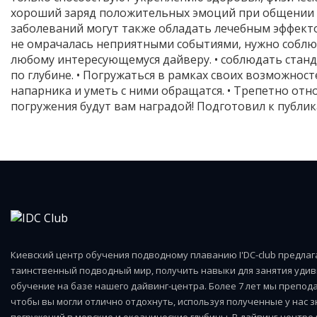
хороший заряд положительных эмоций при общении 
заболеваний могут также обладать лечебным эффект
не омрачалась неприятными событиями, нужно соблю
любому интересующемуся дайверу. • соблюдать стан
по глубине. • Погружаться в рамках своих возможност
напарника и уметь с ними обращатся. • Трепетно отн
погружения будут вам наградой! Подготовил к публик
Киевский центр обучения подводному плаванию I'DC-club предла
таинственный подводный мир, получить навыки для занятия удив
обучение на базе нашего дайвинг-центра. Более 7 лет мы препода
чтобы вы могли отлично отдохнуть, используя полученные у нас 