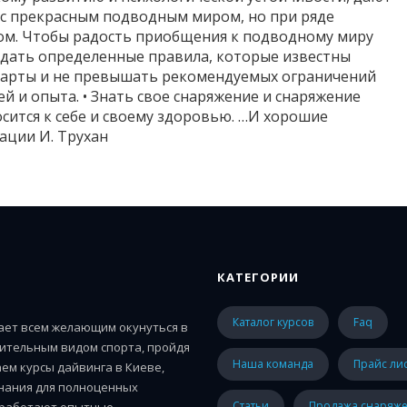
с прекрасным подводным миром, но при ряде
ом. Чтобы радость приобщения к подводному миру
дать определенные правила, которые известны
дарты и не превышать рекомендуемых ограничений
ей и опыта. • Знать свое снаряжение и снаряжение
осится к себе и своему здоровью. …И хорошие
ации И. Трухан
КАТЕГОРИИ
каталог курсов
faq
гает всем желающим окунуться в
ительным видом спорта, пройдя
наша команда
прайс ли
ем курсы дайвинга в Киеве,
знания для полноценных
статьи
Продажа снаряж